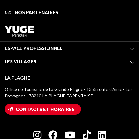
NOS PARTENAIRES
ESPACE PROFESSIONNEL
Adhérer à l'office de tourisme
LES VILLAGES
Classement des meublés
La Plagne Vallée
Taxe de séjour
LA PLAGNE
Montchavin - Les Coches
Médiathèque
Office de Tourisme de La Grande Plagne - 1355 route d’Aime - Les
Champagny-en-Vanoise
Provagnes - 73210 LA PLAGNE TARENTAISE
Logos La Plagne
Montalbert
Accès Wifi
CONTACTS ET HORAIRES
Plagne 1800
Maison des Propriétaires
Plagne Bellecôte
Salle de presse
Plagne Centre
Charte des Acteurs Engagés
Plagne Soleil