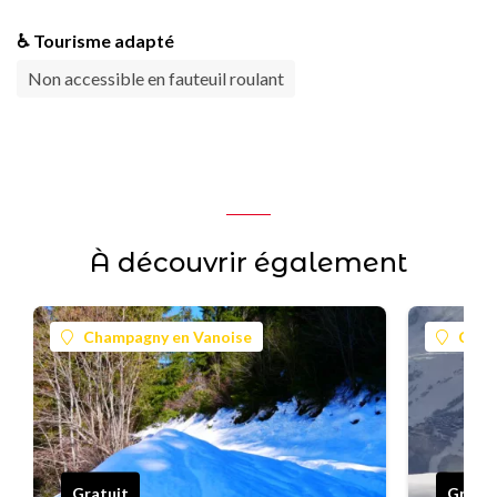
♿ Tourisme adapté
Non accessible en fauteuil roulant
À découvrir également
Champagny en Vanoise
Cham
Gratuit
Gratui