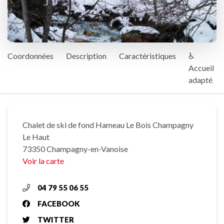
Coordonnées
Description
Caractéristiques
♿
Accueil
adapté
Chalet de ski de fond Hameau Le Bois Champagny
Le Haut
73350 Champagny-en-Vanoise
Voir la carte
04 79 55 06 55
FACEBOOK
TWITTER