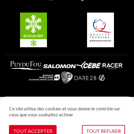
Groupes et séminaires
Belle Plagne
Plagne Villages
Plagne Aime 2000
Mentions légales
Ce site utilise des cookies et vous donne le contrôle sur
Politique vie privée
ceux que vous souhaitez activer
Réalisation: StudioJuillet
Gestion des cookies
TOUT ACCEPTER
TOUT REFUSER