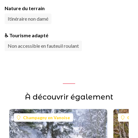
Nature du terrain
Itinéraire non damé
♿ Tourisme adapté
Non accessible en fauteuil roulant
À découvrir également
Champagny en Vanoise
Cham