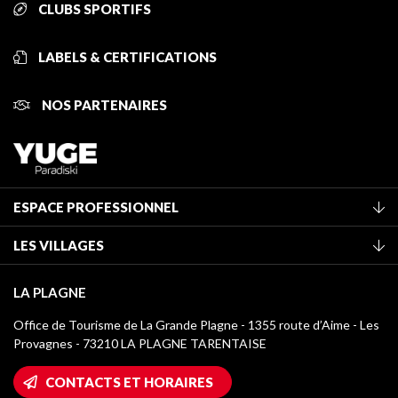
CLUBS SPORTIFS
LABELS & CERTIFICATIONS
NOS PARTENAIRES
ESPACE PROFESSIONNEL
Adhérer à l'office de tourisme
LES VILLAGES
Classement des meublés
La Plagne Vallée
Taxe de séjour
LA PLAGNE
Montchavin - Les Coches
Médiathèque
Office de Tourisme de La Grande Plagne - 1355 route d’Aime - Les
Champagny-en-Vanoise
Provagnes - 73210 LA PLAGNE TARENTAISE
Logos La Plagne
Montalbert
Accès Wifi
CONTACTS ET HORAIRES
Plagne 1800