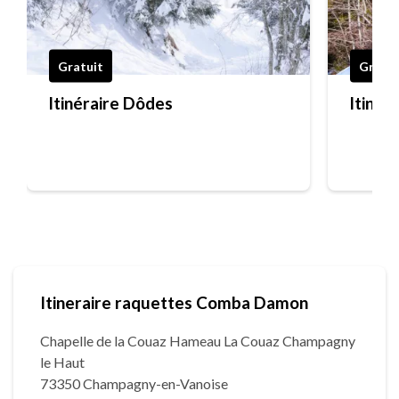
Gratuit
Gratui
Itinéraire Dôdes
Itinér
Itineraire raquettes Comba Damon
Chapelle de la Couaz Hameau La Couaz Champagny
le Haut
73350 Champagny-en-Vanoise