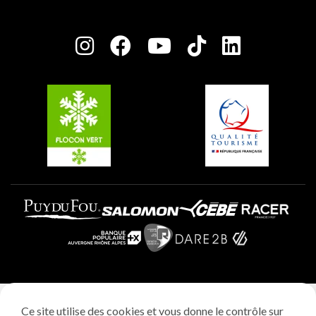
Maison des Propriétaires
Plagne Bellecôte
Salle de presse
Plagne Centre
Charte des Acteurs Engagés
Plagne Soleil
Groupes et séminaires
Belle Plagne
Plagne Villages
Plagne Aime 2000
Mentions légales
Ce site utilise des cookies et vous donne le contrôle sur