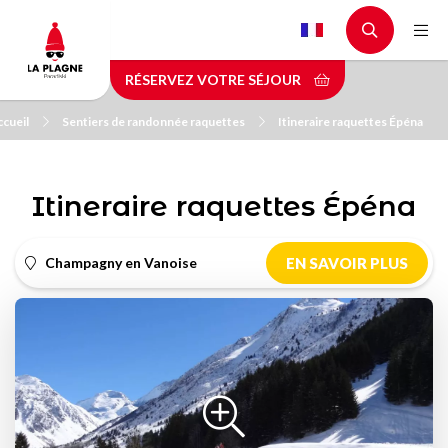
Aller
au
contenu
RÉSERVEZ VOTRE SÉJOUR
principal
cueil
Sentiers de randonnée raquettes
Itineraire raquettes Épéna
Itineraire raquettes Épéna
Champagny en Vanoise
EN SAVOIR PLUS