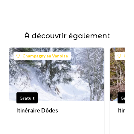
À découvrir également
Champagny en Vanoise
Cham
Gratuit
Gratui
Itinéraire Dôdes
Itinér