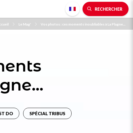
RECHERCHER
cueil
Le Mag'
Vos photos : ces moments inoubliables à La Plagne...
ments
gne...
ST DO
SPÉCIAL TRIBUS