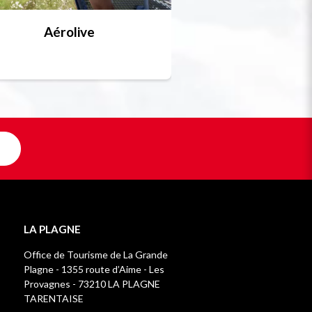
Aérolive
Bobsleigh, skel
Unique en F
LA PLAGNE
Office de Tourisme de La Grande
Plagne - 1355 route d’Aime - Les
Provagnes - 73210 LA PLAGNE
TARENTAISE