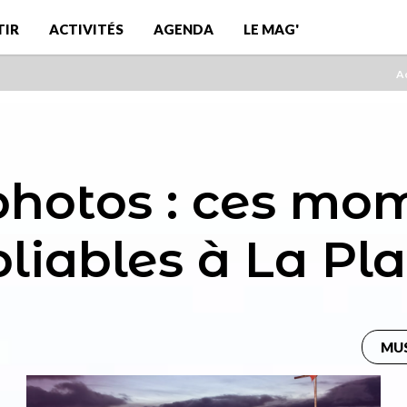
TIR
ACTIVITÉS
AGENDA
LE MAG'
Ac
photos : ces mo
liables à La Pla
MU