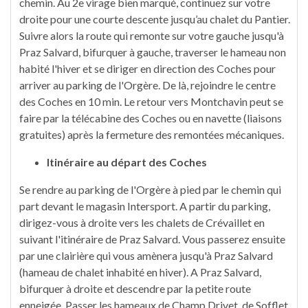
chemin. Au 2e virage bien marqué, continuez sur votre
droite pour une courte descente jusqu’au chalet du Pantier.
Suivre alors la route qui remonte sur votre gauche jusqu'à
Praz Salvard, bifurquer à gauche, traverser le hameau non
habité l'hiver et se diriger en direction des Coches pour
arriver au parking de l'Orgère. De là, rejoindre le centre
des Coches en 10 min. Le retour vers Montchavin peut se
faire par la télécabine des Coches ou en navette (liaisons
gratuites) après la fermeture des remontées mécaniques.
Itinéraire au départ des Coches
Se rendre au parking de l'Orgère à pied par le chemin qui
part devant le magasin Intersport. A partir du parking,
dirigez-vous à droite vers les chalets de Crévaillet en
suivant l'itinéraire de Praz Salvard. Vous passerez ensuite
par une clairière qui vous amènera jusqu'à Praz Salvard
(hameau de chalet inhabité en hiver). A Praz Salvard,
bifurquer à droite et descendre par la petite route
enneigée. Passer les hameaux de Champ Drivet, de Sofflet,