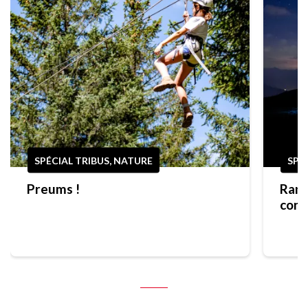
SPÉCIAL TRIBUS, NATURE
SPO
Preums !
Rand
cons
prem