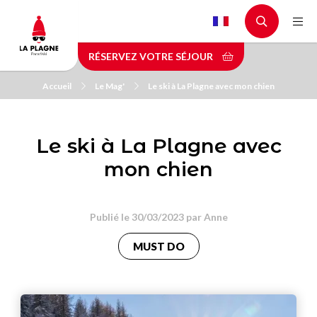
Aller
au
contenu
RÉSERVEZ VOTRE SÉJOUR
principal
Accueil
Le Mag'
Le ski à La Plagne avec mon chien
Le ski à La Plagne avec
mon chien
Publié le 30/03/2023 par
Anne
MUST DO