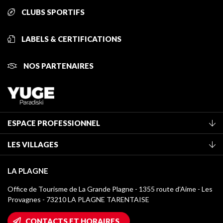
CLUBS SPORTIFS
LABELS & CERTIFICATIONS
NOS PARTENAIRES
ESPACE PROFESSIONNEL
Adhérer à l'office de tourisme
LES VILLAGES
Classement des meublés
La Plagne Vallée
Taxe de séjour
LA PLAGNE
Montchavin - Les Coches
Médiathèque
Office de Tourisme de La Grande Plagne - 1355 route d’Aime - Les
Champagny-en-Vanoise
Provagnes - 73210 LA PLAGNE TARENTAISE
Logos La Plagne
Montalbert
Accès Wifi
CONTACTS ET HORAIRES
Plagne 1800