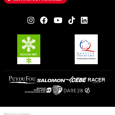
Maison des Propriétaires
Plagne Bellecôte
Salle de presse
Plagne Centre
Charte des Acteurs Engagés
Plagne Soleil
Groupes et séminaires
Belle Plagne
Plagne Villages
Plagne Aime 2000
Mentions légales