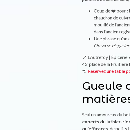
Coup de ❤️ pour : l
chaudron de cuivre 
mouillé de l’ancien
dans l’ancien regi
Une phrase qu’on a
On va se ré-ga-ler 
📍 L’Autrefoy | Épicerie,
43, place de la Fruitiè
🤙
Réservez une table po
Gueule d
matière
Seul un amoureux du bois 
experts du luthier-rid
qu’efficaces
, de petits