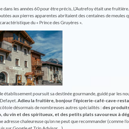
 dans les années 60 pour être précis, L’Autrefoy était une fruitière
outées aux pierres apparentes abritaient des centaines de meules q
 caractéristique du « Prince des Gruyères ».
le établissement poursuit sa destinée gourmande, guidé par les no
 Defayet.
Adieu la fruitière, bonjour l’épicerie-café-cave-rest
l côtoie désormais de nombreuses autres spécialités :
des produits
, du vin et des spiritueux, et des petits plats savoureux à dé
e adresse chaleureuse qu’on ne peut que recommander (comme l’ont
uis sur Google et Trip Advisor…).