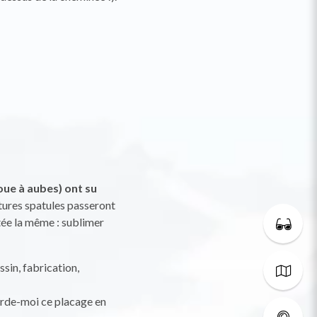
oue à aubes) ont su
utures spatules passeront
stée la même : sublimer
sin, fabrication,
arde-moi ce placage en