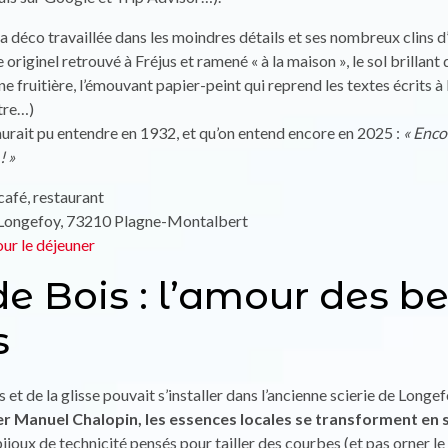
a déco travaillée dans les moindres détails et ses nombreux clins d’
originel retrouvé à Fréjus et ramené « à la maison », le sol brillant q
ne fruitière, l’émouvant papier-peint qui reprend les textes écrits à 
stre…)
urait pu entendre en 1932, et qu’on entend encore en 2025 :
« Enco
! »
 café, restaurant
re Longefoy, 73210 Plagne-Montalbert
ur le déjeuner
e Bois : l’amour des be
s
et de la glisse pouvait s’installer dans l’ancienne scierie de Longe
er Manuel Chalopin, les essences locales se transforment en 
 bijoux de technicité pensés pour tailler des courbes (et pas orner le