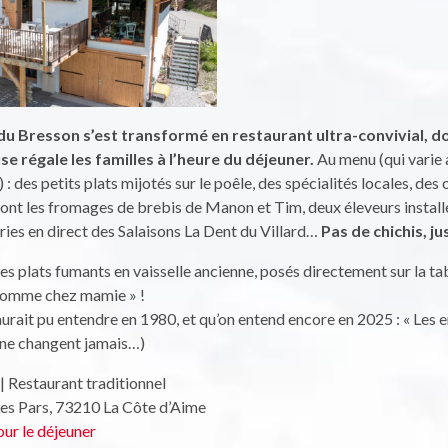
 du Bresson s’est transformé en restaurant ultra-convivial, do
e régale les familles à l’heure du déjeuner.
Au menu (qui varie a
) : des petits plats mijotés sur le poêle, des spécialités locales, de
nt les fromages de brebis de Manon et Tim, deux éleveurs installé
ies en direct des Salaisons La Dent du Villard…
Pas de chichis, ju
les plats fumants en vaisselle ancienne, posés directement sur la ta
 comme chez mamie » !
urait pu entendre en 1980, et qu’on entend encore en 2025 : « Les en
 ne changent jamais…)
| Restaurant traditionnel
es Pars, 73210 La Côte d’Aime
ur le déjeuner