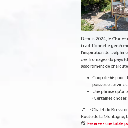
Depuis 2024,
le Chalet
traditionnelle généreus
l’inspiration de Delphine
des fromages du pays (do
assortiment de charcuter
Coup de ❤️ pour : 
puisse se servir «
Une phrase qu’on a
(Certaines choses
📍 Le Chalet du Bresson 
Route de la Montagne, L
😋
Réservez une table po