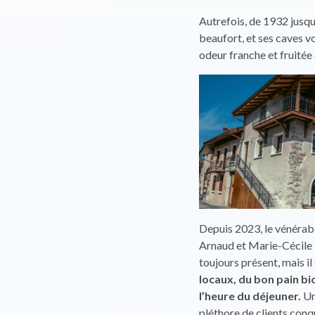
Autrefois, de 1932 jusque
beaufort, et ses caves v
odeur franche et fruitée
Depuis 2023, le vénérab
Arnaud et Marie-Cécile
toujours présent, mais i
locaux, du bon pain bio
l’heure du déjeuner.
Un
pléthore de clients conq