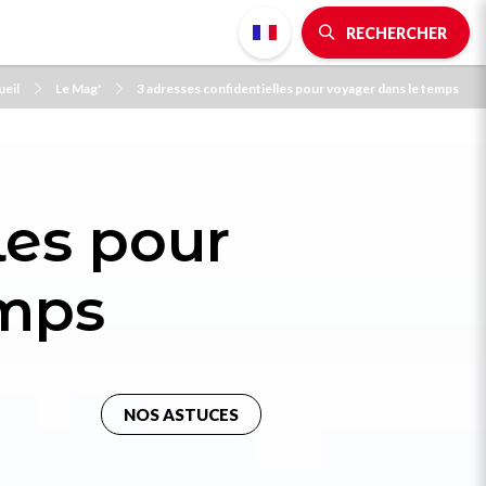
RECHERCHER
ueil
Le Mag'
3 adresses confidentielles pour voyager dans le temps
les pour
emps
NOS ASTUCES