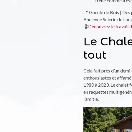
frêne comme il es
📍 Gueule de Bois | Des 
Ancienne Scierie de Lon
🤩
Découvrez le travail 
Le Chale
tout
Cela fait près d’un demi
enthousiastes et affamés
1980 à 2023. Le chalet fo
en raquettes multigénéra
l’amitié.