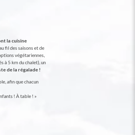
nt la cuisine
u fil des saisons et de
s options végétariennes,
s à 5 km du chalet), un
ste de la régalade !
ble, afin que chacun
fants ! À table ! »