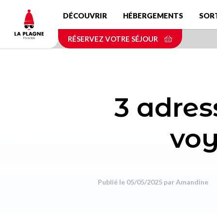
Aller
DÉCOUVRIR
HÉBERGEMENTS
SOR
au
contenu
RÉSERVEZ VOTRE SÉJOUR
principal
3 adres
voy
Publié le 05/05/2025 par
Amandine