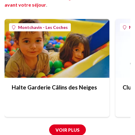
avant votre séjour
.
Montchavin - Les Coches
Mo
Halte Garderie Câlins des Neiges
Club 
VOIR PLUS