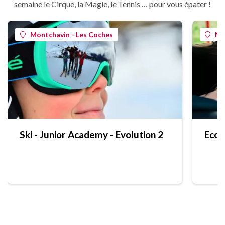
semaine le Cirque, la Magie, le Tennis … pour vous épater !
Montchavin - Les Coches
Mo
Ski - Junior Academy - Evolution 2
Ecol