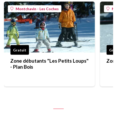
Montchavin - Les Coches
Mo
Gratuit
Grat
Zone débutants "Les Petits Loups"
Zone
- Plan Bois