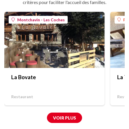
critères pour faciliter l'accueil des familles.
Montchavin - Les Coches
Pl
La Bovate
La T
Restaurant
Resta
VOIR PLUS