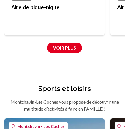
Aire de pique-nique
Aire
VOIR PLUS
Sports et loisirs
Montchavin-Les Coches vous propose de découvrir une
multitude d’activités à faire en FAMILLE !
Montchavin - Les Coches
Mo