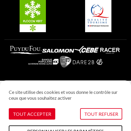
Plagne Villages
Plagne Aime 2000
Mentions légales
Ce site utilise des cookies et vous donne le contrôle sur
Politique vie privée
ceux que vous souhaitez activer
Réalisation: StudioJuillet
Gestion des cookies
TOUT ACCEPTER
TOUT REFUSER