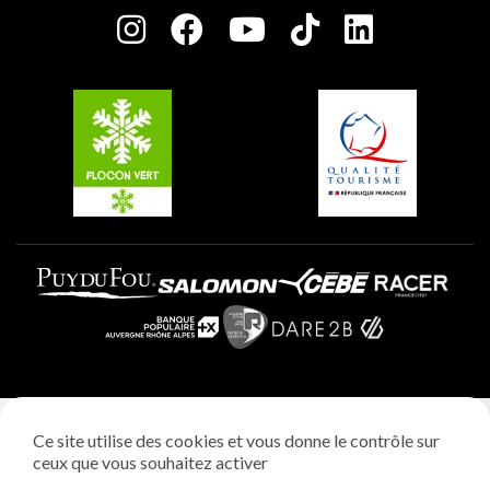
Plagne Centre
Charte des Acteurs Engagés
Plagne Soleil
Groupes et séminaires
Belle Plagne
Plagne Villages
Plagne Aime 2000
Mentions légales
Ce site utilise des cookies et vous donne le contrôle sur
Politique vie privée
ceux que vous souhaitez activer
Réalisation: StudioJuillet