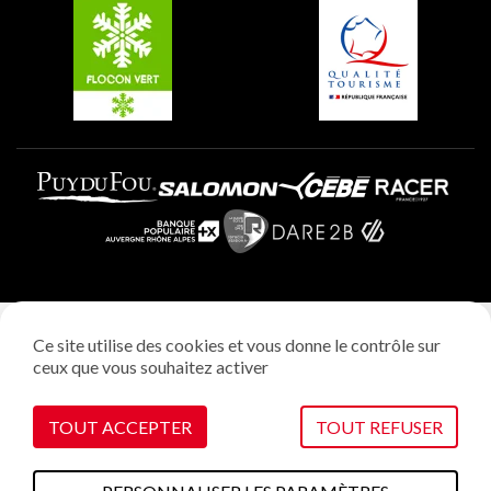
Plagne Villages
Plagne Aime 2000
Mentions légales
Ce site utilise des cookies et vous donne le contrôle sur
Politique vie privée
ceux que vous souhaitez activer
Réalisation: StudioJuillet
Gestion des cookies
TOUT ACCEPTER
TOUT REFUSER
VOIR SUR LA CARTE