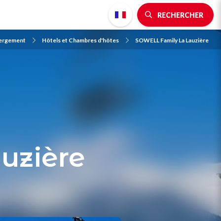
RECHERCHER
bergement
Hôtels et Chambres d'hôtes
SOWELL Family La Lauzière
uzière