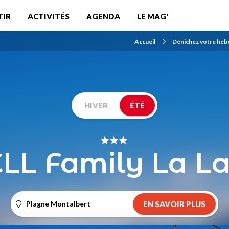
TIR
ACTIVITÉS
AGENDA
LE MAG'
Accueil
Dénichez votre hé
HIVER
ÉTÉ
L Family La La
Plagne Montalbert
EN SAVOIR PLUS