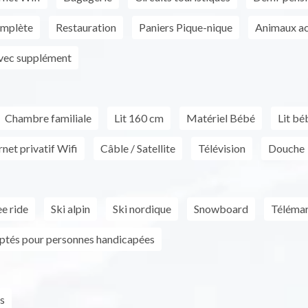
omplète
Restauration
Paniers Pique-nique
Animaux a
vec supplément
Chambre familiale
Lit 160 cm
Matériel Bébé
Lit bé
net privatif Wifi
Câble / Satellite
Télévision
Douche
e ride
Ski alpin
Ski nordique
Snowboard
Téléma
ptés pour personnes handicapées
s