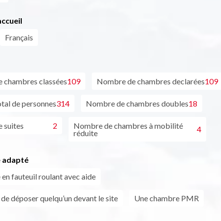
ccueil
Français
 chambres classées
109
Nombre de chambres declarées
109
tal de personnes
314
Nombre de chambres doubles
18
 suites
2
Nombre de chambres à mobilité
4
réduite
 adapté
en fauteuil roulant avec aide
 de déposer quelqu’un devant le site
Une chambre PMR