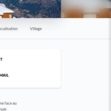
ocalisation
Village
ET
MAIL
ne face au
mule