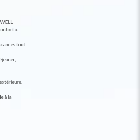
SOWELL
onfort ».
vacances tout
éjeuner,
extérieure.
e à la