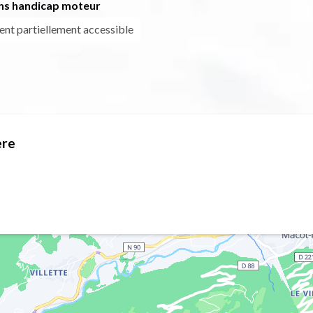
ns handicap moteur
ment partiellement accessible
ère