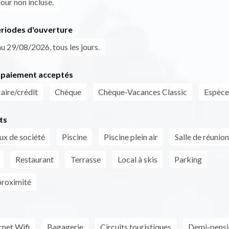
our non incluse.
ériodes d'ouverture
u 29/08/2026, tous les jours.
paiement acceptés
aire/crédit
Chèque
Chèque-Vacances Classic
Espèce
ts
ux de société
Piscine
Piscine plein air
Salle de réunion
Restaurant
Terrasse
Local à skis
Parking
proximité
rnet Wifi
Bagagerie
Circuits touristiques
Demi-pensi