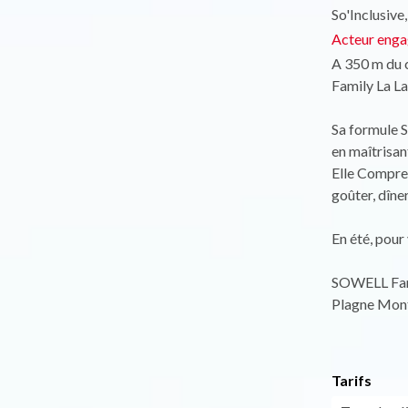
So'Inclusive,
Acteur engag
A 350 m du c
Family La La
Sa formule S
en maîtrisan
Elle Compren
goûter, dîner
En été, pour 
SOWELL Famil
Plagne Mont
Tarifs