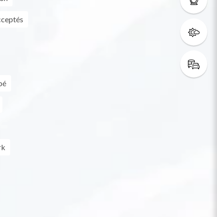
cceptés
bé
rk