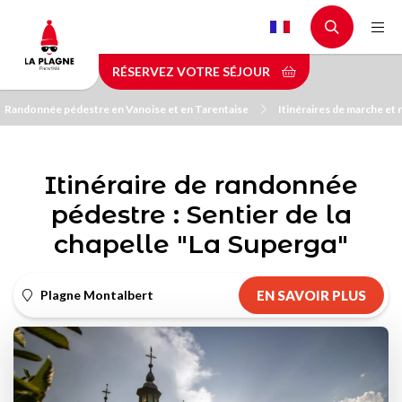
Aller
au
contenu
RÉSERVEZ VOTRE SÉJOUR
principal
Randonnée pédestre en Vanoise et en Tarentaise
Itinéraires de marche et
Itinéraire de randonnée
pédestre : Sentier de la
chapelle "La Superga"
Plagne Montalbert
EN SAVOIR PLUS