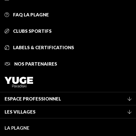
FAQ LA PLAGNE
CLUBS SPORTIFS
LABELS & CERTIFICATIONS
NOS PARTENAIRES
ESPACE PROFESSIONNEL
Adhérer à l'office de tourisme
LES VILLAGES
Classement des meublés
La Plagne Vallée
Taxe de séjour
LA PLAGNE
Champagny-en-Vanoise