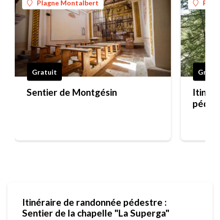
Plagne Montalbert
Plag
Gratuit
Gratui
Sentier de Montgésin
Itinér
pédest
Bovet
Itinéraire de randonnée pédestre :
Sentier de la chapelle "La Superga"