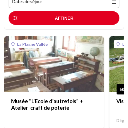
Dates de séjour
La Plagne Vallée
La
6€
Musée "L'Ecole d'autrefois" +
Visi
Atelier-craft de poterie
Dégus