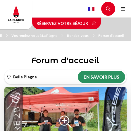
Aller
au
contenu
RÉSERVEZ VOTRE SÉJOUR
principal
il
Vos rendez-vous à La Plagne
Rendez-vous
Forum d'accueil
Forum d'accueil
Belle Plagne
EN SAVOIR PLUS