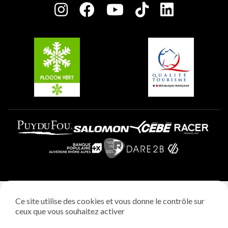
Charte des Acteurs Engagés
Plagne Soleil
Groupes et séminaires
Belle Plagne
Plagne Villages
Plagne Aime 2000
Mentions légales
Ce site utilise des cookies et vous donne le contrôle sur
Politique vie privée
ceux que vous souhaitez activer
Réalisation: StudioJuillet