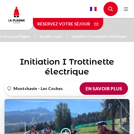
Aller
au
contenu
RÉSERVEZ VOTRE SÉJOUR
principal
z-vous à La Plagne
Rendez-vous
Initiation I Trottinette électrique
Initiation I Trottinette
électrique
Montchavin - Les Coches
EN SAVOIR PLUS