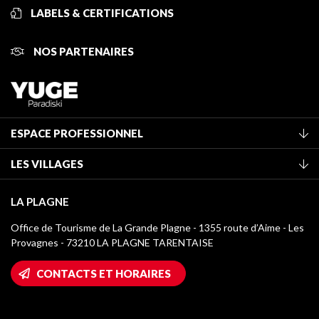
LABELS & CERTIFICATIONS
NOS PARTENAIRES
ESPACE PROFESSIONNEL
Adhérer à l'office de tourisme
LES VILLAGES
Classement des meublés
La Plagne Vallée
Taxe de séjour
LA PLAGNE
Montchavin - Les Coches
Médiathèque
Office de Tourisme de La Grande Plagne - 1355 route d’Aime - Les
Champagny-en-Vanoise
Provagnes - 73210 LA PLAGNE TARENTAISE
Logos La Plagne
Montalbert
Accès Wifi
CONTACTS ET HORAIRES
Plagne 1800
Maison des Propriétaires
Plagne Bellecôte
Salle de presse
Plagne Centre