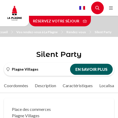
Aller
au
contenu
RÉSERVEZ VOTRE SÉJOUR
principal
cueil
Vos rendez-vous à La Plagne
Rendez-vous
Silent Party
Silent Party
Plagne Villages
EN SAVOIR PLUS
Coordonnées
Description
Caractéristiques
Localisati
Place des commerces
Plagne Villages