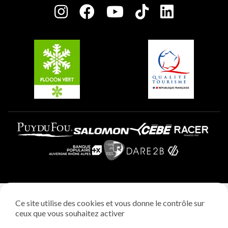
Plagne Centre
Charte des Acteurs Engagés
Plagne Soleil
Groupes et séminaires
Belle Plagne
Plagne Villages
Plagne Aime 2000
Mentions légales
Ce site utilise des cookies et vous donne le contrôle sur
Politique vie privée
ceux que vous souhaitez activer
Réalisation: StudioJuillet