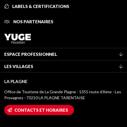
LABELS & CERTIFICATIONS
NOS PARTENAIRES
ESPACE PROFESSIONNEL
Adhérer à l'office de tourisme
LES VILLAGES
Classement des meublés
La Plagne Vallée
Taxe de séjour
LA PLAGNE
Champagny-en-Vanoise
Médiathèque
Office de Tourisme de La Grande Plagne - 1355 route d’Aime - Les
Montchavin - Les Coches
Provagnes - 73210 LA PLAGNE TARENTAISE
Logos La Plagne
Montalbert
Accès Wifi
CONTACTS ET HORAIRES
Plagne 1800
Maison des Propriétaires
Plagne Bellecôte
Salle de presse