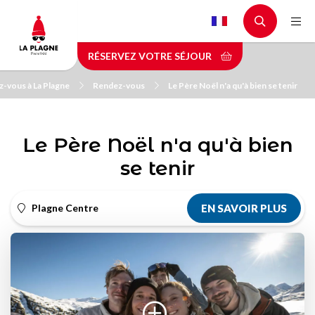
Aller
au
contenu
RÉSERVEZ VOTRE SÉJOUR
principal
z-vous à La Plagne
Rendez-vous
Le Père Noël n'a qu'à bien se tenir
Le Père Noël n'a qu'à bien
se tenir
Plagne Centre
EN SAVOIR PLUS