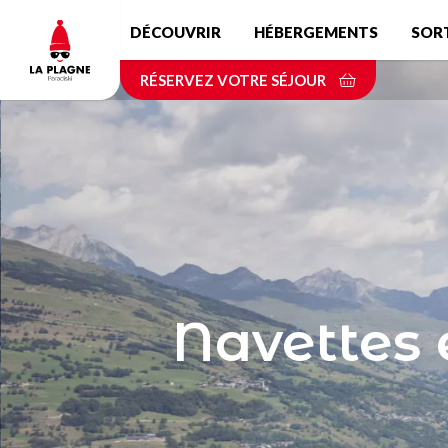
Aller
DÉCOUVRIR
HÉBERGEMENTS
SOR
au
contenu
RÉSERVEZ VOTRE SÉJOUR
principal
Navettes 