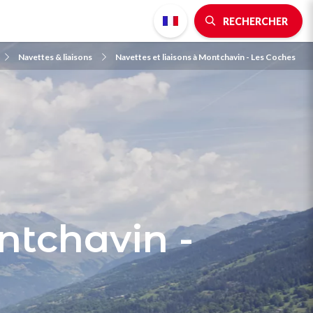
RECHERCHER
Navettes & liaisons
Navettes et liaisons à Montchavin - Les Coches
ntchavin -