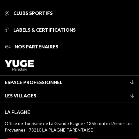
CLUBS SPORTIFS
LABELS & CERTIFICATIONS
NOS PARTENAIRES
ESPACE PROFESSIONNEL
Adhérer à l'office de tourisme
LES VILLAGES
Classement des meublés
La Plagne Vallée
Taxe de séjour
LA PLAGNE
Montchavin - Les Coches
Médiathèque
Office de Tourisme de La Grande Plagne - 1355 route d’Aime - Les
Champagny-en-Vanoise
Provagnes - 73210 LA PLAGNE TARENTAISE
Logos La Plagne
Montalbert