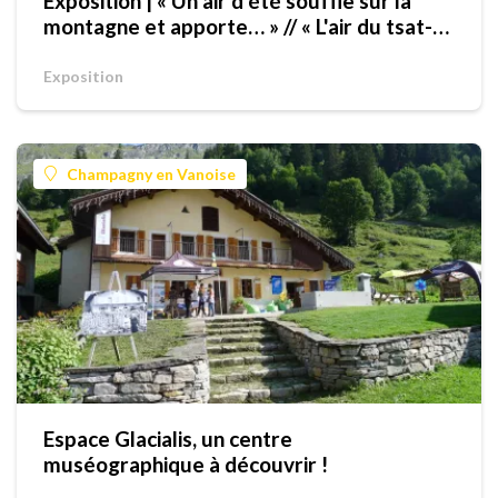
Exposition | « Un air d’été souffle sur la
montagne et apporte… » // « L'air du tsat-
temp soufle sus la montagne e porte… »
Exposition
Champagny en Vanoise
Espace Glacialis, un centre
muséographique à découvrir !