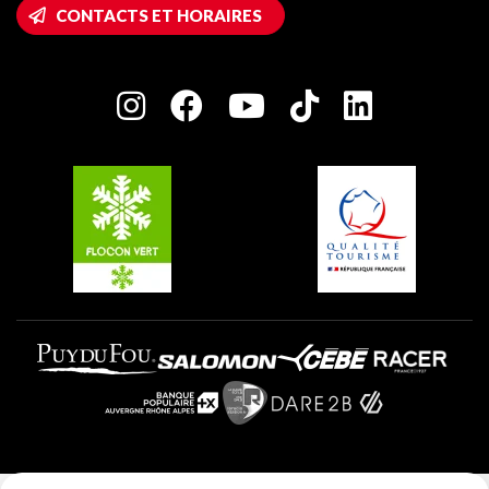
Accès Wifi
CONTACTS ET HORAIRES
Plagne 1800
Maison des Propriétaires
Plagne Bellecôte
Salle de presse
Plagne Centre
Charte des Acteurs Engagés
Plagne Soleil
Groupes et séminaires
Belle Plagne
Plagne Villages
Plagne Aime 2000