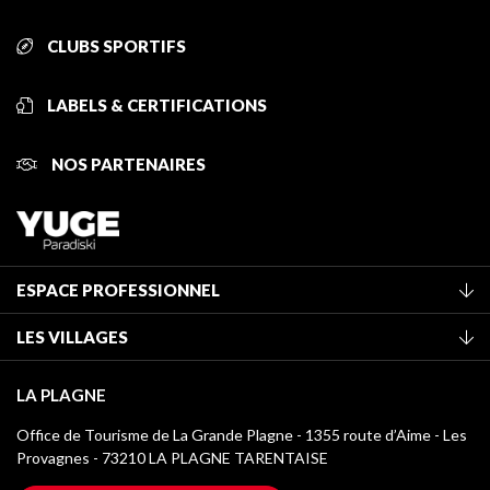
CLUBS SPORTIFS
LABELS & CERTIFICATIONS
NOS PARTENAIRES
ESPACE PROFESSIONNEL
Adhérer à l'office de tourisme
LES VILLAGES
Classement des meublés
La Plagne Vallée
Taxe de séjour
LA PLAGNE
Champagny-en-Vanoise
Médiathèque
Office de Tourisme de La Grande Plagne - 1355 route d’Aime - Les
Montchavin - Les Coches
Provagnes - 73210 LA PLAGNE TARENTAISE
Logos La Plagne
Montalbert