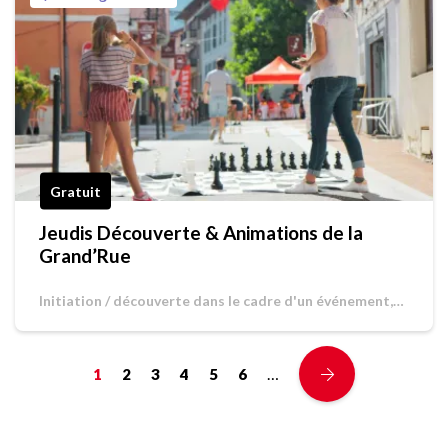
Gratuit
Jeudis Découverte & Animations de la
Grand’Rue
Initiation / découverte dans le cadre d'un événement,
Jeu de piste / Chasse au trésor
…
1
2
3
4
5
6