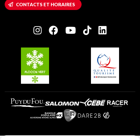
Accès Wifi
CONTACTS ET HORAIRES
Plagne 1800
Maison des Propriétaires
Plagne Bellecôte
Salle de presse
Plagne Centre
Charte des Acteurs Engagés
Plagne Soleil
Groupes et séminaires
Belle Plagne
Plagne Villages
Plagne Aime 2000