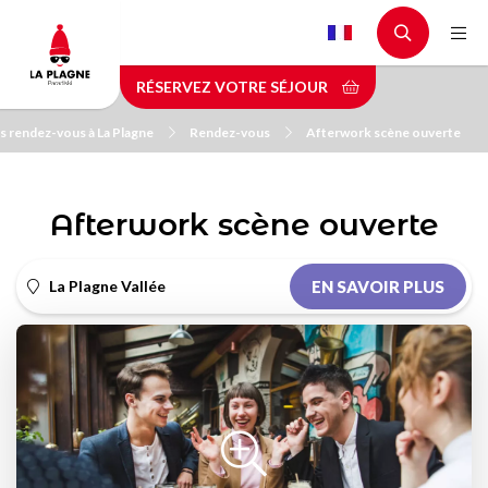
Aller
au
contenu
RÉSERVEZ VOTRE SÉJOUR
principal
s rendez-vous à La Plagne
Rendez-vous
Afterwork scène ouverte
Afterwork scène ouverte
La Plagne Vallée
EN SAVOIR PLUS