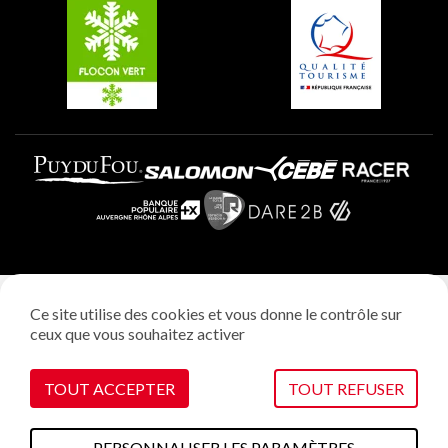
Plagne Villages
Plagne Aime 2000
Mentions légales
Ce site utilise des cookies et vous donne le contrôle sur
Politique vie privée
ceux que vous souhaitez activer
Réalisation: StudioJuillet
Gestion des cookies
TOUT ACCEPTER
TOUT REFUSER
PERSONNALISER LES PARAMÈTRES