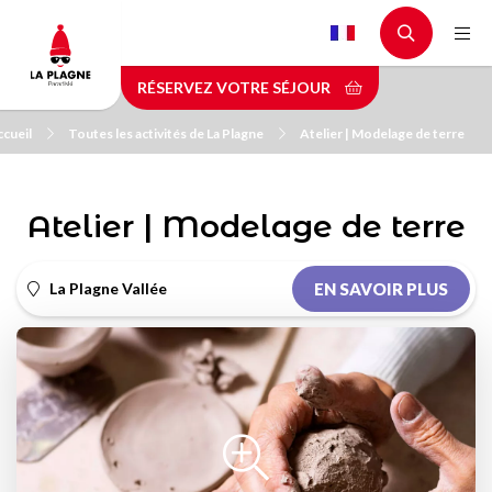
Aller
au
contenu
RÉSERVEZ VOTRE SÉJOUR
principal
cueil
Toutes les activités de La Plagne
Atelier | Modelage de terre
Atelier | Modelage de terre
La Plagne Vallée
EN SAVOIR PLUS