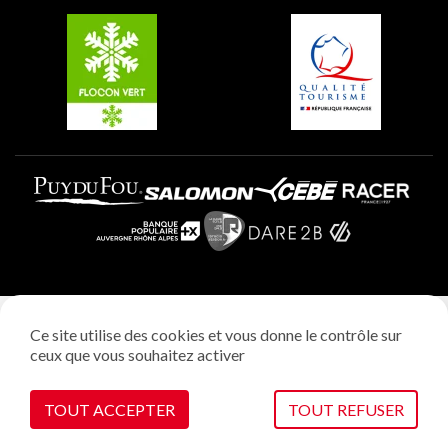
Belle Plagne
Plagne Villages
Plagne Aime 2000
Mentions légales
Ce site utilise des cookies et vous donne le contrôle sur
Politique vie privée
ceux que vous souhaitez activer
Réalisation: StudioJuillet
Gestion des cookies
TOUT ACCEPTER
TOUT REFUSER