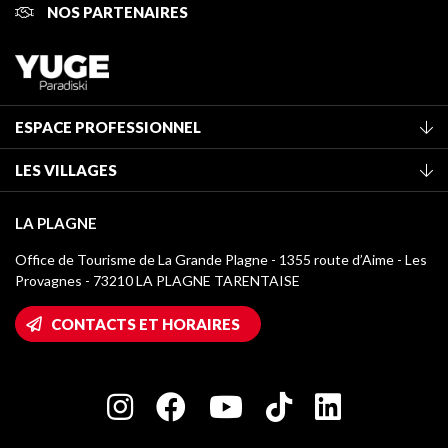
NOS PARTENAIRES
ESPACE PROFESSIONNEL
Adhérer à l'office de tourisme
LES VILLAGES
Classement des meublés
La Plagne Vallée
Taxe de séjour
LA PLAGNE
Montchavin - Les Coches
Médiathèque
Office de Tourisme de La Grande Plagne - 1355 route d’Aime - Les
Champagny-en-Vanoise
Provagnes - 73210 LA PLAGNE TARENTAISE
Logos La Plagne
Montalbert
Accès Wifi
CONTACTS ET HORAIRES
Plagne 1800
Maison des Propriétaires
Plagne Bellecôte
Salle de presse
Plagne Centre
Charte des Acteurs Engagés
Plagne Soleil
Groupes et séminaires