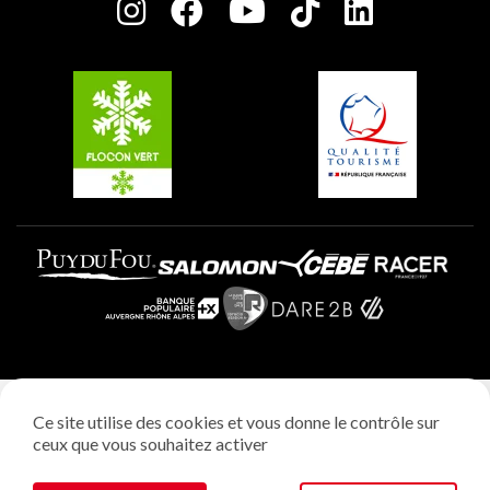
Charte des Acteurs Engagés
Plagne Soleil
Groupes et séminaires
Belle Plagne
Plagne Villages
Plagne Aime 2000
Mentions légales
Ce site utilise des cookies et vous donne le contrôle sur
Politique vie privée
ceux que vous souhaitez activer
Réalisation: StudioJuillet
Gestion des cookies