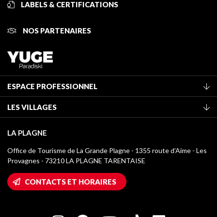
LABELS & CERTIFICATIONS
NOS PARTENAIRES
ESPACE PROFESSIONNEL
Adhérer à l'office de tourisme
LES VILLAGES
Classement des meublés
La Plagne Vallée
Taxe de séjour
LA PLAGNE
Montchavin - Les Coches
Médiathèque
Office de Tourisme de La Grande Plagne - 1355 route d’Aime - Les
Champagny-en-Vanoise
Provagnes - 73210 LA PLAGNE TARENTAISE
Logos La Plagne
Montalbert
Accès Wifi
CONTACTS ET HORAIRES
Plagne 1800
Maison des Propriétaires
Plagne Bellecôte
Salle de presse
Plagne Centre