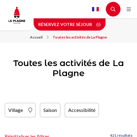
Aller
au
contenu
RÉSERVEZ VOTRE SÉJOUR
principal
Accueil
Toutes les activités de La Plagne
Toutes les activités de La
Plagne
Village
Saison
Accessibilité
421 résultats
Réinitialiser les filtres