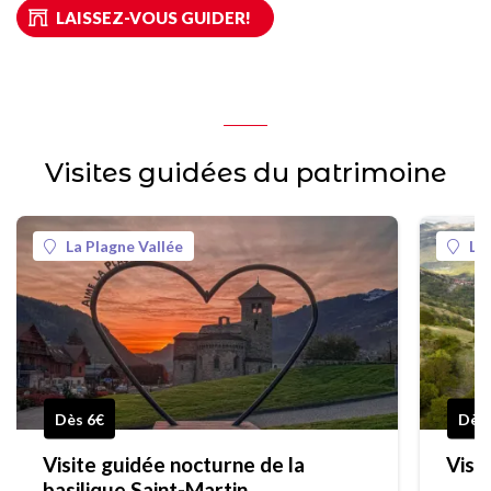
LAISSEZ-VOUS GUIDER!
Visites guidées du patrimoine
La Plagne Vallée
La
Dès 6€
Dès 
Visite guidée nocturne de la
Visit
basilique Saint-Martin