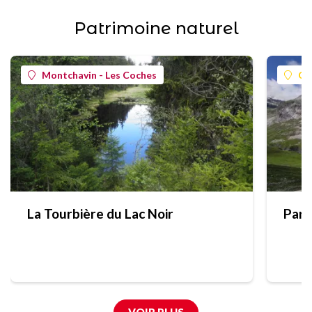
Patrimoine naturel
Montchavin - Les Coches
Ch
La Tourbière du Lac Noir
Parc
VOIR PLUS