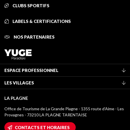
CLUBS SPORTIFS
LABELS & CERTIFICATIONS
NOS PARTENAIRES
ESPACE PROFESSIONNEL
Adhérer à l'office de tourisme
LES VILLAGES
Classement des meublés
La Plagne Vallée
Taxe de séjour
LA PLAGNE
Montchavin - Les Coches
Médiathèque
Office de Tourisme de La Grande Plagne - 1355 route d’Aime - Les
Champagny-en-Vanoise
Provagnes - 73210 LA PLAGNE TARENTAISE
Logos La Plagne
Montalbert
Accès Wifi
CONTACTS ET HORAIRES
Plagne 1800