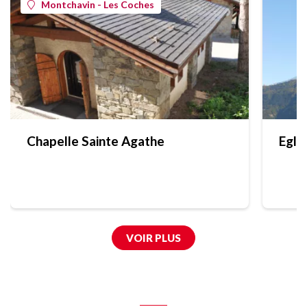
Montchavin - Les Coches
Chapelle Sainte Agathe
Egli
VOIR PLUS