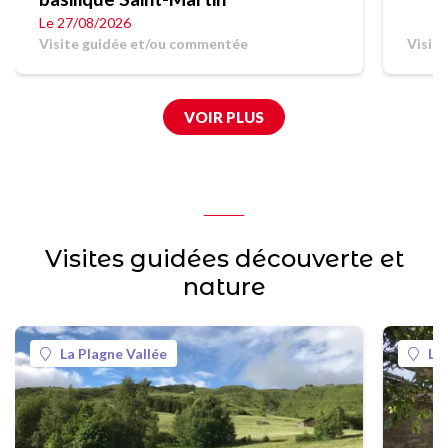
Le 27/08/2026
Visite guidée et/ou commentée
Visit
VOIR PLUS
Visites guidées découverte et
nature
La Plagne Vallée
La