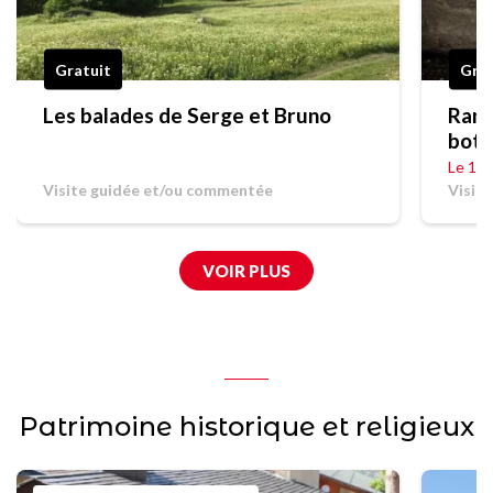
Gratuit
Grat
Les balades de Serge et Bruno
Rand
bota
Le 19
Visite guidée et/ou commentée
Visit
VOIR PLUS
Patrimoine historique et religieux