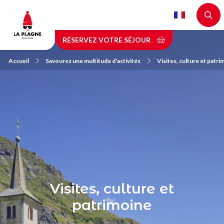
Aller
au
contenu
RÉSERVEZ VOTRE SÉJOUR
principal
Accueil
Savourez une multitude d'activités
Visites, culture et patr
Visites, culture et
patrimoine