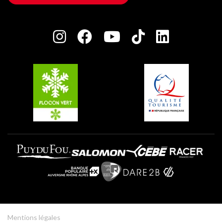
Maison des Propriétaires
Plagne Bellecôte
Salle de presse
Plagne Centre
Charte des Acteurs Engagés
Plagne Soleil
Groupes et séminaires
Belle Plagne
Plagne Villages
Plagne Aime 2000
Mentions légales