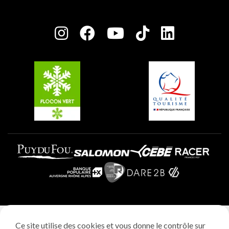
Maison des Propriétaires
Plagne Bellecôte
Salle de presse
Plagne Centre
Charte des Acteurs Engagés
Plagne Soleil
Groupes et séminaires
Belle Plagne
Plagne Villages
Plagne Aime 2000
Mentions légales
Ce site utilise des cookies et vous donne le contrôle sur