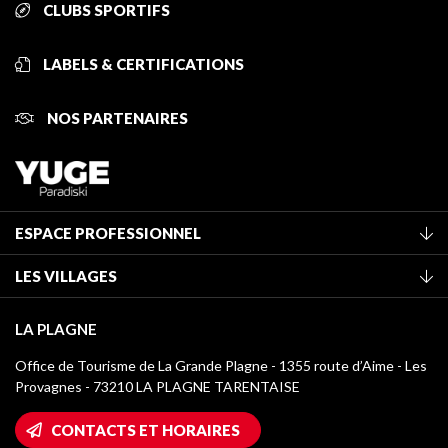
CLUBS SPORTIFS
LABELS & CERTIFICATIONS
NOS PARTENAIRES
ESPACE PROFESSIONNEL
Adhérer à l'office de tourisme
LES VILLAGES
Classement des meublés
La Plagne Vallée
Taxe de séjour
LA PLAGNE
Montchavin - Les Coches
Médiathèque
Office de Tourisme de La Grande Plagne - 1355 route d’Aime - Les
Champagny-en-Vanoise
Provagnes - 73210 LA PLAGNE TARENTAISE
Logos La Plagne
Montalbert
Accès Wifi
CONTACTS ET HORAIRES
Plagne 1800