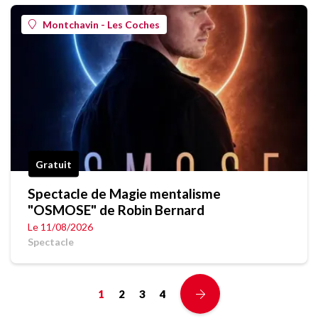
Montchavin - Les Coches
Gratuit
Spectacle de Magie mentalisme
"OSMOSE" de Robin Bernard
Le 11/08/2026
Spectacle
1
2
3
4