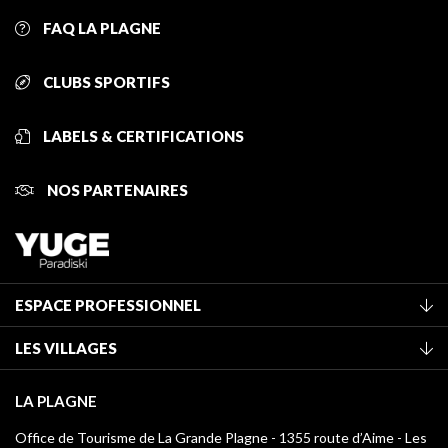
FAQ LA PLAGNE
CLUBS SPORTIFS
LABELS & CERTIFICATIONS
NOS PARTENAIRES
ESPACE PROFESSIONNEL
Adhérer à l'office de tourisme
LES VILLAGES
Classement des meublés
La Plagne Vallée
Taxe de séjour
LA PLAGNE
Montchavin - Les Coches
Médiathèque
Office de Tourisme de La Grande Plagne - 1355 route d’Aime - Les
Champagny-en-Vanoise