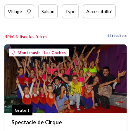
Village
Saison
Type
Accessibilité
44 résultats
Réinitialiser les filtres
Montchavin - Les Coches
Gratuit
Spectacle de Cirque