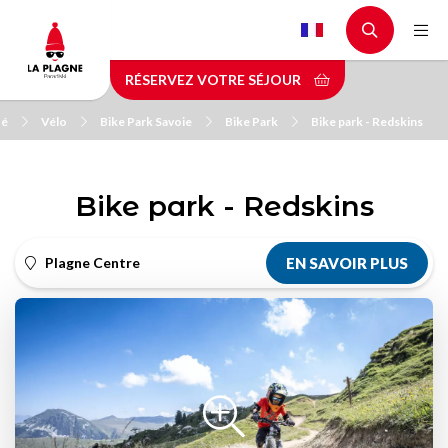
Aller
au
contenu
RÉSERVEZ VOTRE SÉJOUR
principal
té
Vélo
Bike Park Savoie
Bike Park
Bike park - Redskins
Bike park - Redskins
Plagne Centre
EN SAVOIR PLUS