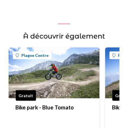
À découvrir également
Plagne Centre
Plag
Gratuit
Gratui
Bike park - Blue Tomato
Bike p