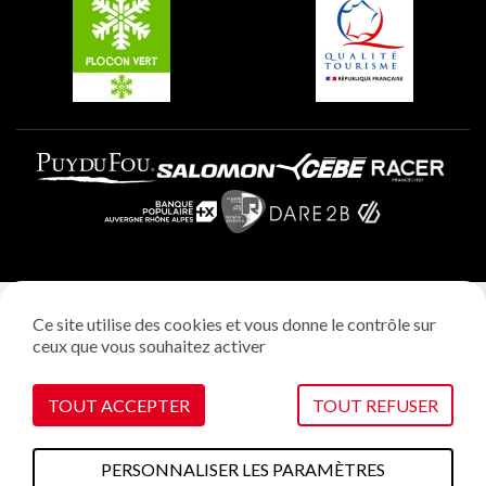
Plagne Aime 2000
Mentions légales
Ce site utilise des cookies et vous donne le contrôle sur
Politique vie privée
ceux que vous souhaitez activer
Réalisation: StudioJuillet
Gestion des cookies
TOUT ACCEPTER
TOUT REFUSER
PERSONNALISER LES PARAMÈTRES