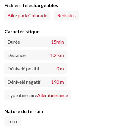
Fichiers téléchargeables
Bike park Colorado
Redskins
Caractéristique
Durée
15min
Distance
1.2 km
Dénivelé positif
0 m
Dénivelé négatif
190 m
Type itinéraire
Aller itinérance
Nature du terrain
Terre