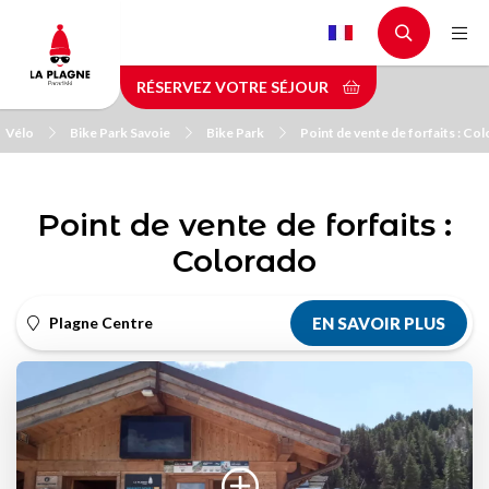
Aller
au
contenu
RÉSERVEZ VOTRE SÉJOUR
principal
Vélo
Bike Park Savoie
Bike Park
Point de vente de forfaits : Co
Point de vente de forfaits :
Colorado
Plagne Centre
EN SAVOIR PLUS