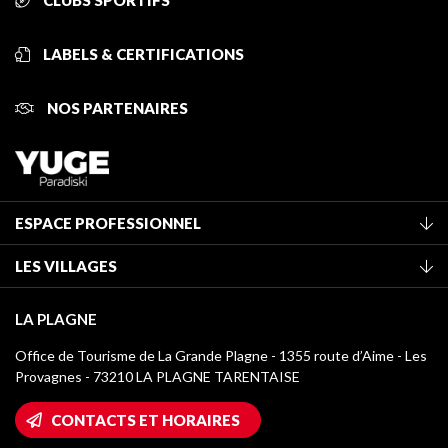
CLUBS SPORTIFS
LABELS & CERTIFICATIONS
NOS PARTENAIRES
ESPACE PROFESSIONNEL
Adhérer à l'office de tourisme
LES VILLAGES
Classement des meublés
La Plagne Vallée
Taxe de séjour
LA PLAGNE
Montchavin - Les Coches
Médiathèque
Office de Tourisme de La Grande Plagne - 1355 route d’Aime - Les
Champagny-en-Vanoise
Provagnes - 73210 LA PLAGNE TARENTAISE
Logos La Plagne
Montalbert
Accès Wifi
CONTACTS ET HORAIRES
Plagne 1800
Maison des Propriétaires