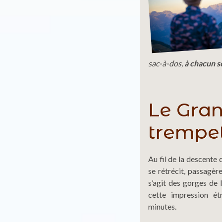
sac-à-dos,
à chacun s
Le Gran
trempe
Au fil de la descente 
se rétrécit, passagèr
s’agit des gorges de 
cette impression ét
minutes.