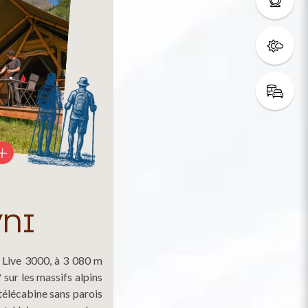
VNI
t Live 3000, à 3 080 m
 sur les massifs alpins
 télécabine sans parois