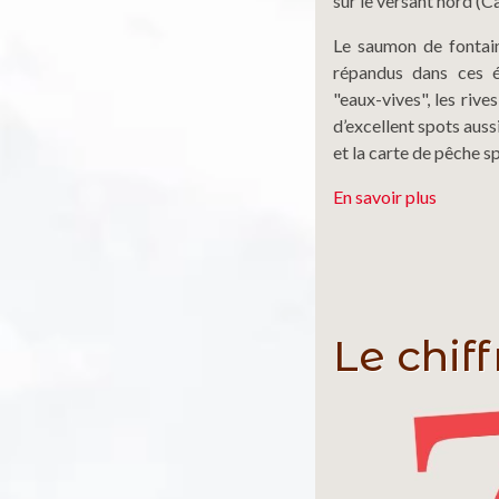
sur le versant nord (Ca
Le saumon de fontaine
répandus dans ces é
"eaux-vives", les rive
d’excellent spots auss
et la carte de pêche sp
En savoir plus
Le chiff