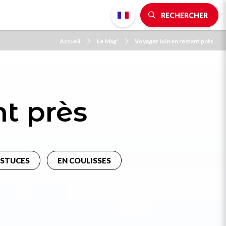
RECHERCHER
Accueil
Le Mag'
Voyager loin en restant près
nt près
ASTUCES
EN COULISSES