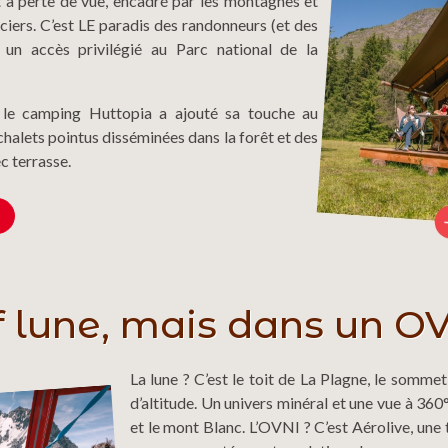
 à perte de vue, encadré par les montagnes et
ciers. C’est LE paradis des randonneurs (et des
 un accès privilégié au Parc national de la
, le camping Huttopia a ajouté sa touche au
 chalets pointus disséminées dans la forêt et des
 terrasse.
f lune, mais dans un O
La lune ? C’est le toit de La Plagne, le somme
d’altitude. Un univers minéral et une vue à 360°
et le mont Blanc. L’OVNI ? C’est Aérolive, une