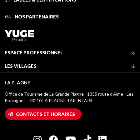
NOS PARTENAIRES
ESPACE PROFESSIONNEL
Adhérer à l'office de tourisme
LES VILLAGES
Classement des meublés
La Plagne Vallée
Taxe de séjour
LA PLAGNE
Montchavin - Les Coches
Médiathèque
Office de Tourisme de La Grande Plagne - 1355 route d’Aime - Les
Champagny-en-Vanoise
Provagnes - 73210 LA PLAGNE TARENTAISE
Logos La Plagne
Montalbert
Accès Wifi
CONTACTS ET HORAIRES
Plagne 1800
Maison des Propriétaires
Plagne Bellecôte
Salle de presse
Plagne Centre
Charte des Acteurs Engagés