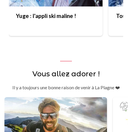
Yuge : l'appli ski maline !
Tout s
Vous allez adorer !
Il y a toujours une bonne raison de venir à La Plagne ❤️