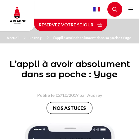
Aller
au
contenu
RÉSERVEZ VOTRE SÉJOUR
principal
Accueil
Le Mag'
L’appli à avoir absolument dans sa poche : Yuge
L’appli à avoir absolument
dans sa poche : Yuge
Publié le 02/10/2019 par
Audrey
NOS ASTUCES