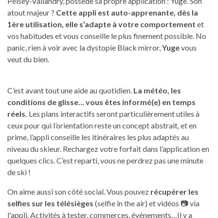
Peisey-Vallandry, possède sa propre application : Yuge. Son
atout majeur ?
Cette appli est auto-apprenante, dès la
1ère utilisation, elle s’adapte à votre comportement
et
vos habitudes et vous conseille le plus finement possible. No
panic, rien à voir avec la dystopie Black mirror,
Yuge
vous
veut du bien.
C’est avant tout une aide au quotidien.
La météo, les
conditions de glisse… vous êtes informé(e) en temps
réels.
Les plans interactifs seront particulièrement utiles à
ceux pour qui l’orientation reste un concept abstrait, et en
prime, l’appli conseille les itinéraires les plus adaptés au
niveau du skieur. Rechargez votre forfait dans l’application en
quelques clics. C’est reparti, vous ne perdrez pas une minute
de ski !
On aime aussi son côté social. Vous pouvez
récupérer les
selfies sur les télésièges
(selfie in the air) et vidéos 📷 via
l'appli. Activités à tester, commerces, événements…Il y a