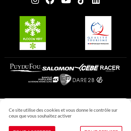
Plagne Soleil
Groupes et séminaires
Belle Plagne
Plagne Villages
Plagne Aime 2000
Mentions légales
Ce site utilise des cookies et vous donne le contrôle sur
Politique vie privée
ceux que vous souhaitez activer
Réalisation: StudioJuillet
Gestion des cookies