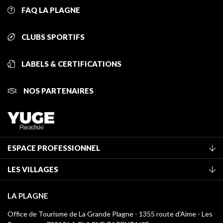
FAQ LA PLAGNE
CLUBS SPORTIFS
LABELS & CERTIFICATIONS
NOS PARTENAIRES
ESPACE PROFESSIONNEL
Adhérer à l'office de tourisme
LES VILLAGES
Classement des meublés
La Plagne Vallée
Taxe de séjour
LA PLAGNE
Montchavin - Les Coches
Médiathèque
Office de Tourisme de La Grande Plagne - 1355 route d’Aime - Les
Champagny-en-Vanoise