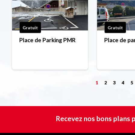
Gratuit
Gratuit
Place de Parking PMR
Place de p
1
2
3
4
5
Recevez nos bons plans p