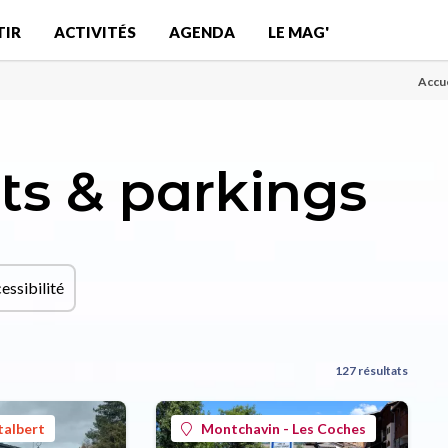
TIR
ACTIVITÉS
AGENDA
LE MAG'
Accue
rts & parkings
essibilité
127 résultats
talbert
Montchavin - Les Coches