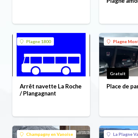
Plagne amo
Plagne 1800
Plagne Mon
Gratuit
Arrêt navette La Roche
Place de p
/ Plangagnant
Champagny en Vanoise
La Plagne Va