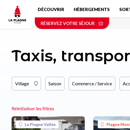
Aller
DÉCOUVRIR
HÉBERGEMENTS
SOR
au
contenu
RÉSERVEZ VOTRE SÉJOUR
principal
Taxis, transpo
Village
Saison
Commerce / Service
Acc
Réinitialiser les filtres
La Plagne Vallée
Plagne Mon