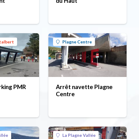
nt
du Haut
talbert
Plagne Centre
arking PMR
Arrêt navette Plagne
Centre
llée
La Plagne Vallée