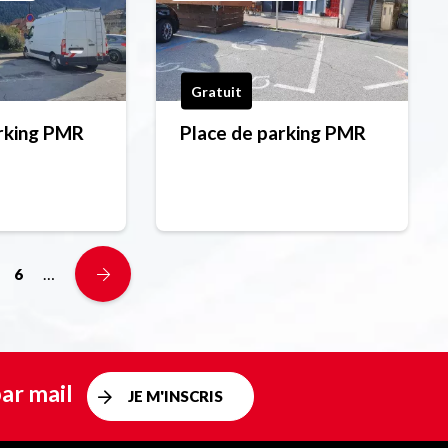
Gratuit
arking PMR
Place de parking PMR
…
6
ar mail
JE M'INSCRIS