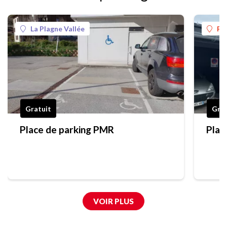
La Plagne Vallée
Pl
Gratuit
Grat
Place de parking PMR
Plac
VOIR PLUS