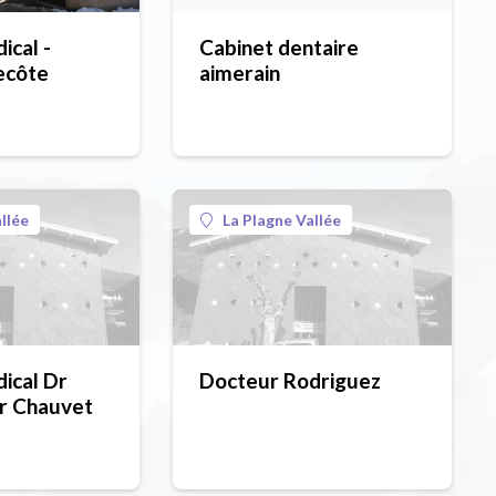
ical -
Cabinet dentaire
ecôte
aimerain
llée
La Plagne Vallée
ical Dr
Docteur Rodriguez
Dr Chauvet