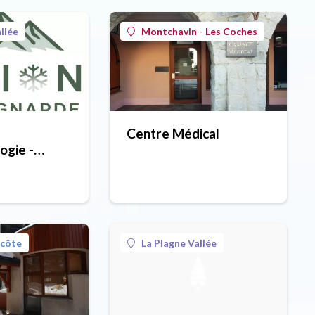
llée
Montchavin - Les Coches
Centre Médical
ogie -
thilde
« Vision
e »
ecôte
La Plagne Vallée