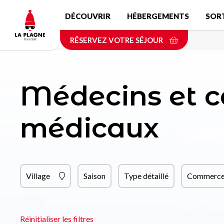
Aller
DÉCOUVRIR
HÉBERGEMENTS
SOR
au
contenu
RÉSERVEZ VOTRE SÉJOUR
principal
Médecins et c
médicaux
Village
Saison
Type détaillé
Commerce 
Réinitialiser les filtres