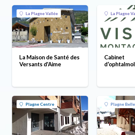
La Plagne Vallée
La Plagne Va
La Maison de Santé des
Cabinet
Versants d'Aime
d’ophtalmol
Docteur Ma
HACQUARD 
Montagnard
Plagne Centre
Plagne Bell