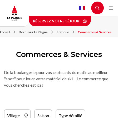
Aller
au
contenu
RÉSERVEZ VOTRE SÉJOUR
principal
Accueil
Découvrir La Plagne
Pratique
Commerces & Services
Commerces & Services
De la boulangerie pour vos croissants du matin au meilleur
"spot" pour louer votre matériel de ski… Le commerce que
vous cherchez est ici !
Village
Saison
Type détaillé