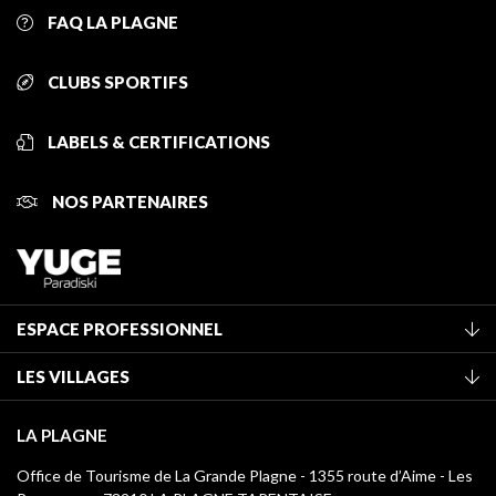
FAQ LA PLAGNE
CLUBS SPORTIFS
LABELS & CERTIFICATIONS
NOS PARTENAIRES
ESPACE PROFESSIONNEL
Adhérer à l'office de tourisme
LES VILLAGES
Classement des meublés
La Plagne Vallée
Taxe de séjour
LA PLAGNE
Montchavin - Les Coches
Médiathèque
Office de Tourisme de La Grande Plagne - 1355 route d’Aime - Les
Champagny-en-Vanoise