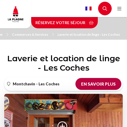
Aller
au
contenu
RÉSERVEZ VOTRE SÉJOUR
principal
ue
Commerces & Services
Laverie et location de linge - Les Coches
Laverie et location de linge
- Les Coches
Montchavin - Les Coches
EN SAVOIR PLUS