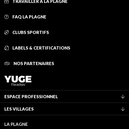
TRAVAILLER À LA PLAGNE
FAQ LA PLAGNE
CLUBS SPORTIFS
LABELS & CERTIFICATIONS
NOS PARTENAIRES
ESPACE PROFESSIONNEL
Adhérer à l'office de tourisme
LES VILLAGES
Classement des meublés
La Plagne Vallée
Taxe de séjour
LA PLAGNE
Montchavin - Les Coches