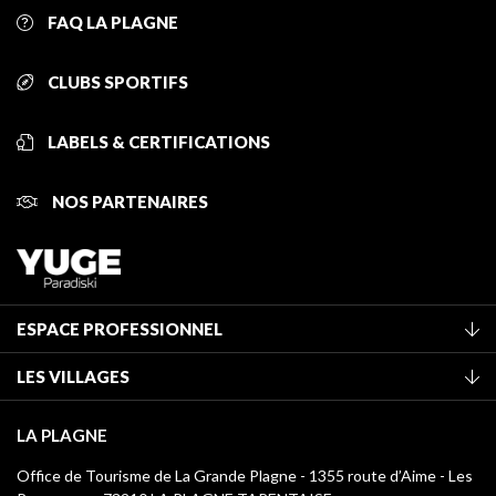
FAQ LA PLAGNE
CLUBS SPORTIFS
LABELS & CERTIFICATIONS
NOS PARTENAIRES
ESPACE PROFESSIONNEL
Adhérer à l'office de tourisme
LES VILLAGES
Classement des meublés
La Plagne Vallée
Taxe de séjour
LA PLAGNE
Montchavin - Les Coches
Médiathèque
Office de Tourisme de La Grande Plagne - 1355 route d’Aime - Les
Champagny-en-Vanoise