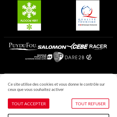
Plagne Villages
Plagne Aime 2000
Mentions légales
Ce site utilise des cookies et vous donne le contrôle sur
Politique vie privée
ceux que vous souhaitez activer
Réalisation: StudioJuillet
Gestion des cookies
TOUT ACCEPTER
TOUT REFUSER