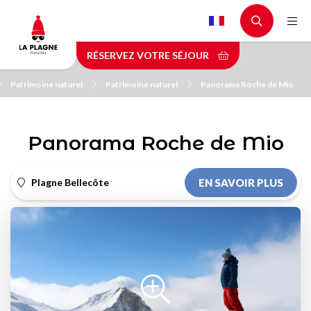
Aller
au
contenu
RÉSERVEZ VOTRE SÉJOUR
principal
Patrimoine naturel
Patrimoine naturel
Panorama Roche de Mio
Panorama Roche de Mio
Plagne Bellecôte
EN SAVOIR PLUS