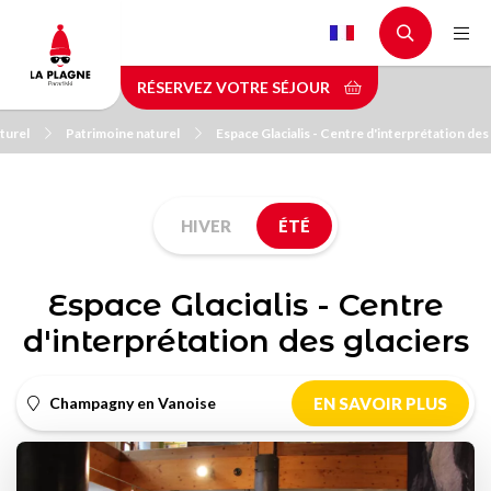
Aller
au
contenu
RÉSERVEZ VOTRE SÉJOUR
principal
turel
Patrimoine naturel
Espace Glacialis - Centre d'interprétation des
HIVER
ÉTÉ
Espace Glacialis - Centre
d'interprétation des glaciers
Champagny en Vanoise
EN SAVOIR PLUS