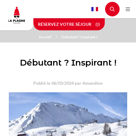
Aller
au
contenu
RÉSERVEZ VOTRE SÉJOUR
principal
Accueil
Débutant ? Inspirant !
Débutant ? Inspirant !
Publié le 06/03/2024 par
Amandine