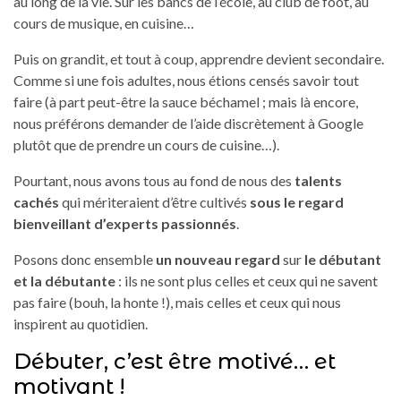
au long de la vie. Sur les bancs de l’école, au club de foot, au
cours de musique, en cuisine…
Puis on grandit, et tout à coup, apprendre devient secondaire.
Comme si une fois adultes, nous étions censés savoir tout
faire (à part peut-être la sauce béchamel ; mais là encore,
nous préférons demander de l’aide discrètement à Google
plutôt que de prendre un cours de cuisine…).
Pourtant, nous avons tous au fond de nous des
talents
cachés
qui mériteraient d’être cultivés
sous le regard
bienveillant d’experts passionnés
.
Posons donc ensemble
un nouveau regard
sur
le débutant
et la débutante
: ils ne sont plus celles et ceux qui ne savent
pas faire (bouh, la honte !), mais celles et ceux qui nous
inspirent au quotidien.
Débuter, c’est être motivé… et
motivant !