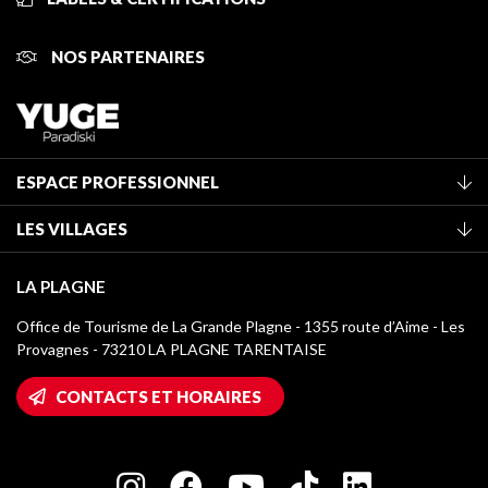
NOS PARTENAIRES
ESPACE PROFESSIONNEL
Adhérer à l'office de tourisme
LES VILLAGES
Classement des meublés
La Plagne Vallée
Taxe de séjour
LA PLAGNE
Montchavin - Les Coches
Médiathèque
Office de Tourisme de La Grande Plagne - 1355 route d’Aime - Les
Champagny-en-Vanoise
Provagnes - 73210 LA PLAGNE TARENTAISE
Logos La Plagne
Montalbert
Accès Wifi
CONTACTS ET HORAIRES
Plagne 1800
Maison des Propriétaires
Plagne Bellecôte
Salle de presse
Plagne Centre
Charte des Acteurs Engagés