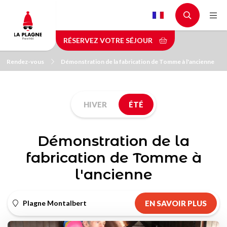
Aller
au
contenu
RÉSERVEZ VOTRE SÉJOUR
principal
Rendez-vous
Démonstration de la fabrication de Tomme à l'ancienne
HIVER
ÉTÉ
Démonstration de la
fabrication de Tomme à
l'ancienne
Plagne Montalbert
EN SAVOIR PLUS