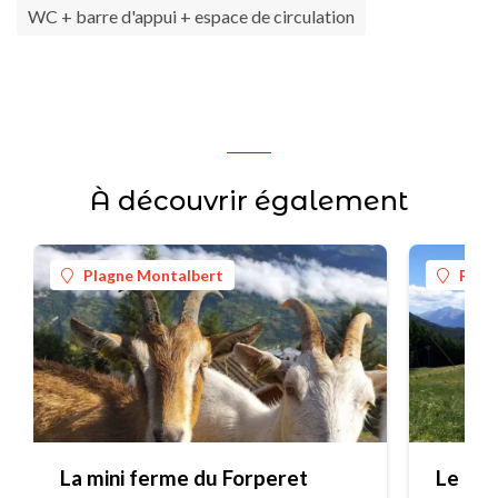
WC + barre d'appui + espace de circulation
À découvrir également
Plagne Montalbert
Plag
La mini ferme du Forperet
Le For