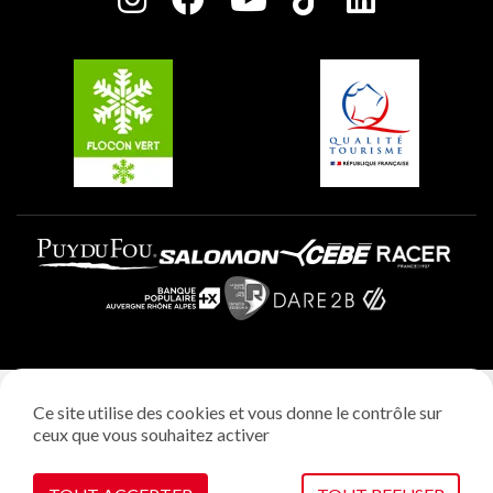
Plagne Soleil
Groupes et séminaires
Belle Plagne
Plagne Villages
Plagne Aime 2000
Mentions légales
Ce site utilise des cookies et vous donne le contrôle sur
Politique vie privée
ceux que vous souhaitez activer
Réalisation: StudioJuillet
Gestion des cookies