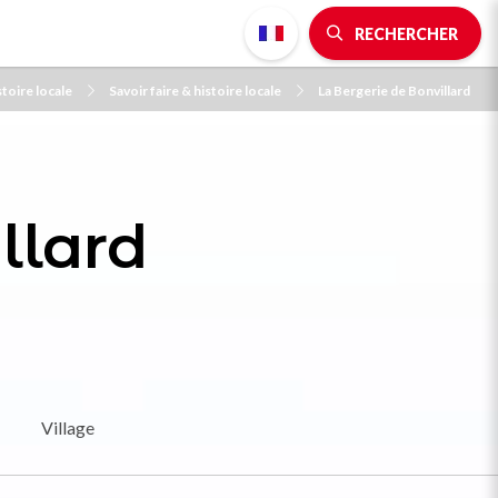
RECHERCHER
stoire locale
Savoir faire & histoire locale
La Bergerie de Bonvillard
llard
Village