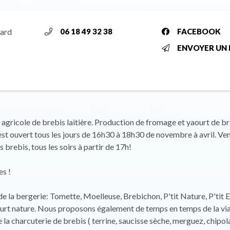
lard
06 18 49 32 38
FACEBOOK
ENVOYER UN 
 agricole de brebis laitière. Production de fromage et yaourt de br
st ouvert tous les jours de 16h30 à 18h30 de novembre à avril. Ven
es brebis, tous les soirs à partir de 17h!
s !
e la bergerie: Tomette, Moelleuse, Brebichon, P'tit Nature, P'tit 
ourt nature. Nous proposons également de temps en temps de la vi
e la charcuterie de brebis ( terrine, saucisse sèche, merguez, chipol