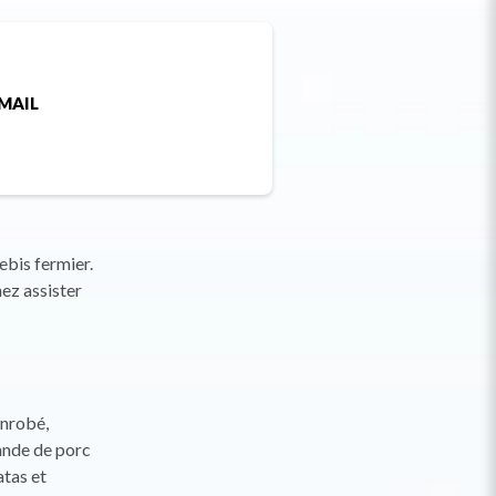
MAIL
ebis fermier.
ez assister
Enrobé,
ande de porc
atas et