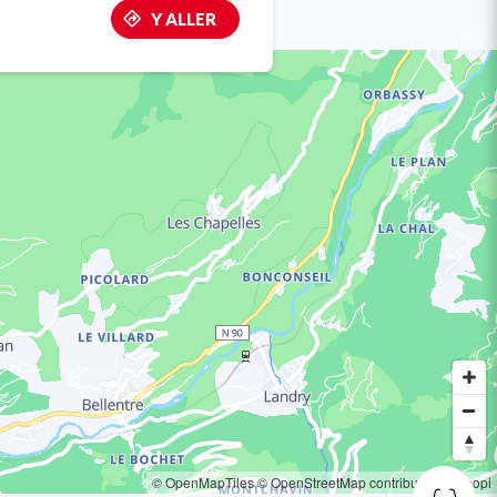
Y ALLER
© OpenMapTiles
© OpenStreetMap contributors
© Loopi