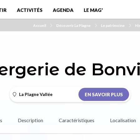
TIR
ACTIVITÉS
AGENDA
LE MAG'
Accueil
Découvrir La Plagne
Le patrimoine
Hi
ergerie de Bonvi
La Plagne Vallée
EN SAVOIR PLUS
s
Description
Caractéristiques
Localisation