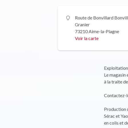
Route de Bonvillard Bonvil
Granier
73210 Aime-la-Plagne
Voir la carte
Exploitation
Le magasin e
à la traite d
Contactez-le
Production d
Sérac et Ya
en colis et d