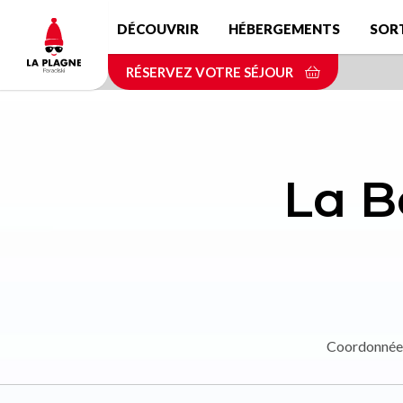
Aller
DÉCOUVRIR
HÉBERGEMENTS
SOR
au
contenu
RÉSERVEZ VOTRE SÉJOUR
principal
La B
Coordonnée