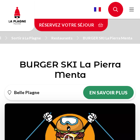
Aller
au
contenu
RÉSERVEZ VOTRE SÉJOUR
principal
l
Sortir à La Plagne
Restaurants
BURGER SKI La Pierra Menta
BURGER SKI La Pierra
Menta
Belle Plagne
EN SAVOIR PLUS