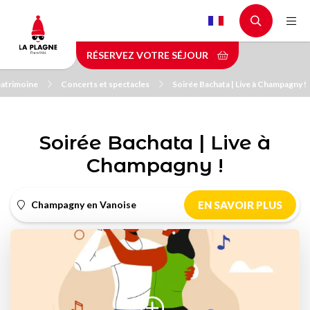
Aller
au
contenu
RÉSERVEZ VOTRE SÉJOUR
principal
 patrimoine
Concerts et spectacles
Soirée Bachata | Live à Champagny !
Soirée Bachata | Live à
Champagny !
Champagny en Vanoise
EN SAVOIR PLUS