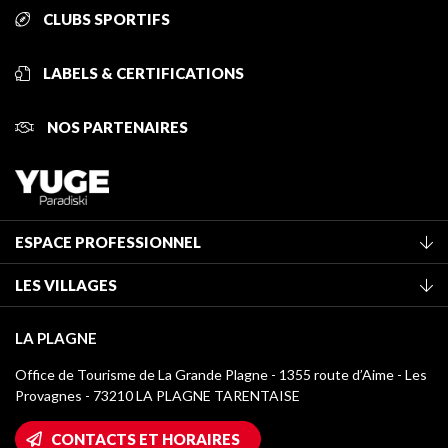
CLUBS SPORTIFS
LABELS & CERTIFICATIONS
NOS PARTENAIRES
ESPACE PROFESSIONNEL
Adhérer à l'office de tourisme
LES VILLAGES
Classement des meublés
La Plagne Vallée
Taxe de séjour
LA PLAGNE
Champagny-en-Vanoise
Médiathèque
Office de Tourisme de La Grande Plagne - 1355 route d’Aime - Les
Montchavin - Les Coches
Provagnes - 73210 LA PLAGNE TARENTAISE
Logos La Plagne
Montalbert
Accès Wifi
CONTACTS ET HORAIRES
Plagne 1800