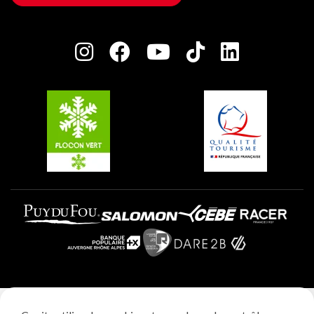
Maison des Propriétaires
Plagne Bellecôte
Salle de presse
Plagne Centre
Charte des Acteurs Engagés
Plagne Soleil
Groupes et séminaires
Belle Plagne
Plagne Villages
Plagne Aime 2000
Mentions légales