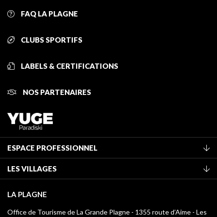
FAQ LA PLAGNE
CLUBS SPORTIFS
LABELS & CERTIFICATIONS
NOS PARTENAIRES
ESPACE PROFESSIONNEL
Adhérer à l'office de tourisme
LES VILLAGES
Classement des meublés
La Plagne Vallée
Taxe de séjour
LA PLAGNE
Champagny-en-Vanoise
Médiathèque
Office de Tourisme de La Grande Plagne - 1355 route d’Aime - Les
Montchavin - Les Coches