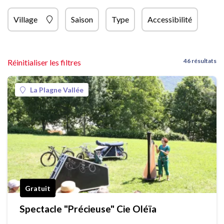
Village
Saison
Type
Accessibilité
46 résultats
Réinitialiser les filtres
La Plagne Vallée
Gratuit
Spectacle "Précieuse" Cie Oléïa