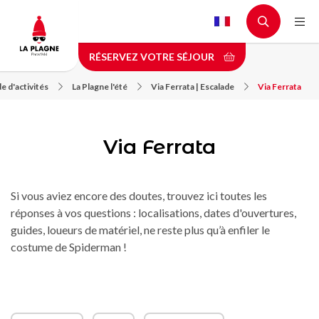
Aller
au
contenu
RÉSERVEZ VOTRE SÉJOUR
principal
e d'activités
La Plagne l'été
Via Ferrata | Escalade
Via Ferrata
Via Ferrata
Si vous aviez encore des doutes, trouvez ici toutes les
réponses à vos questions : localisations, dates d'ouvertures,
guides, loueurs de matériel, ne reste plus qu’à enfiler le
costume de Spiderman !