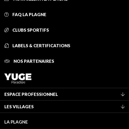
FAQ LA PLAGNE
CLUBS SPORTIFS
LABELS & CERTIFICATIONS
NOS PARTENAIRES
ESPACE PROFESSIONNEL
Adhérer à l'office de tourisme
LES VILLAGES
Classement des meublés
La Plagne Vallée
Taxe de séjour
LA PLAGNE
Montchavin - Les Coches