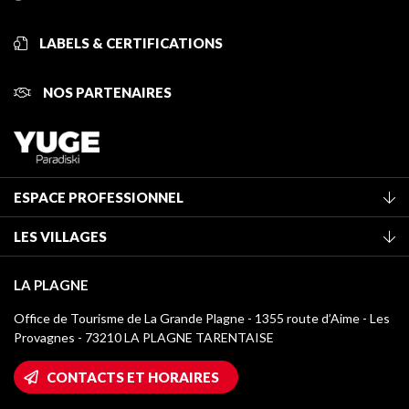
LABELS & CERTIFICATIONS
NOS PARTENAIRES
ESPACE PROFESSIONNEL
Adhérer à l'office de tourisme
LES VILLAGES
Classement des meublés
La Plagne Vallée
Taxe de séjour
LA PLAGNE
Montchavin - Les Coches
Médiathèque
Office de Tourisme de La Grande Plagne - 1355 route d’Aime - Les
Champagny-en-Vanoise
Provagnes - 73210 LA PLAGNE TARENTAISE
Logos La Plagne
Montalbert
Accès Wifi
CONTACTS ET HORAIRES
Plagne 1800
Maison des Propriétaires
Plagne Bellecôte