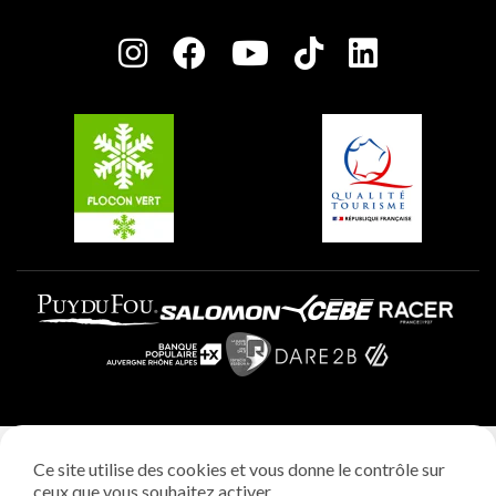
Salle de presse
Plagne Centre
Charte des Acteurs Engagés
Plagne Soleil
Groupes et séminaires
Belle Plagne
Plagne Villages
Plagne Aime 2000
Mentions légales
Ce site utilise des cookies et vous donne le contrôle sur
Politique vie privée
ceux que vous souhaitez activer