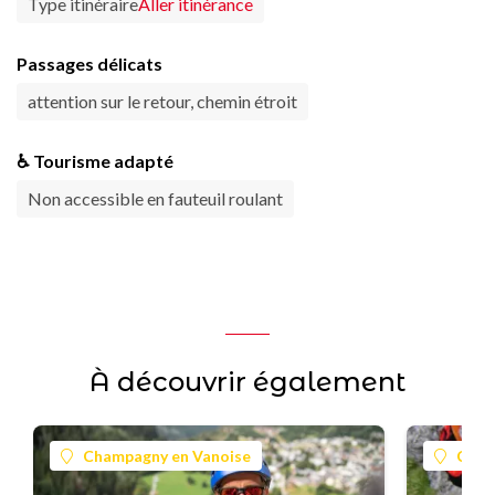
Type itinéraire
Aller itinérance
Passages délicats
attention sur le retour, chemin étroit
♿ Tourisme adapté
Non accessible en fauteuil roulant
À découvrir également
Champagny en Vanoise
Cham