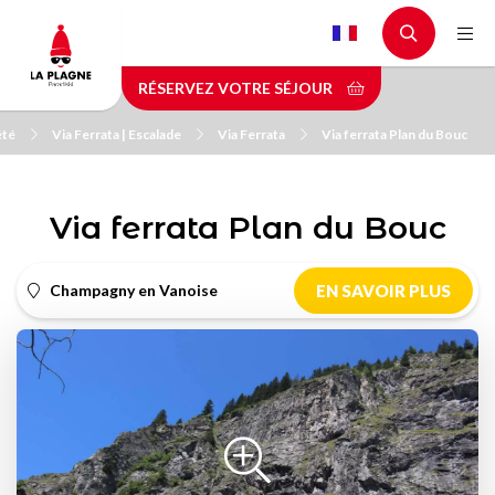
Aller
au
contenu
RÉSERVEZ VOTRE SÉJOUR
principal
été
Via Ferrata | Escalade
Via Ferrata
Via ferrata Plan du Bouc
Via ferrata Plan du Bouc
Champagny en Vanoise
EN SAVOIR PLUS