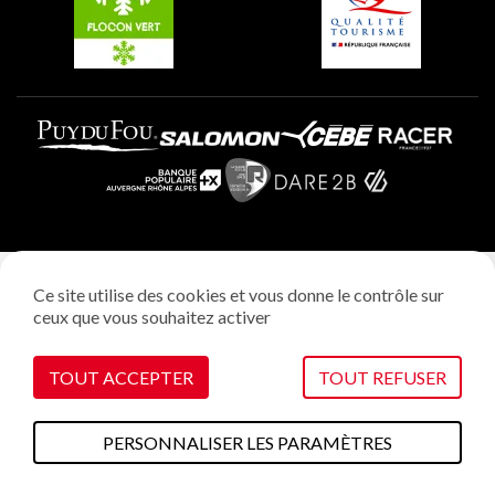
Mentions légales
Ce site utilise des cookies et vous donne le contrôle sur
Politique vie privée
ceux que vous souhaitez activer
Réalisation: StudioJuillet
Gestion des cookies
TOUT ACCEPTER
TOUT REFUSER
PERSONNALISER LES PARAMÈTRES
A faire cet été
Plans & cartes
Webcams
Météo
Accès