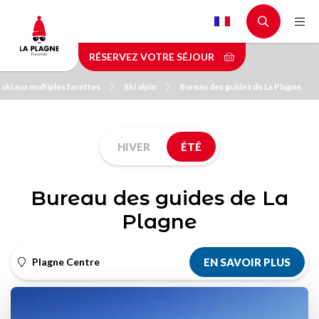
Aller
au
contenu
RÉSERVEZ VOTRE SÉJOUR
principal
 ski aux multiples facettes
Ski alpin
Bureau des guides de La Plagne
HIVER
ÉTÉ
Bureau des guides de La
Plagne
Plagne Centre
EN SAVOIR PLUS